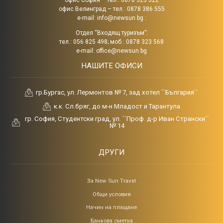
офис София – тел.: 0878 323 522
офис Велинград – тел.: 0878 386 555
e-mail:
info@newsun.bg
:
Отдел “Входящ туризъм”:
тел.: 056 825 498; моб.: 0878 323 568
e-mail:
office@newsun.bg
НАШИТЕ ОФИСИ
гр.Бургас, ул. Лермонтов № 7, зад хотел ``България``
к.к. Сл.бряг, до м-н Младост и Тарантула
гр. София, Студентски град, ул. ``Проф. д-р Иван Странски``
№ 14
ДРУГИ
За New Sun Travel
Общи условия
Начин на плащане
Банкова сметка