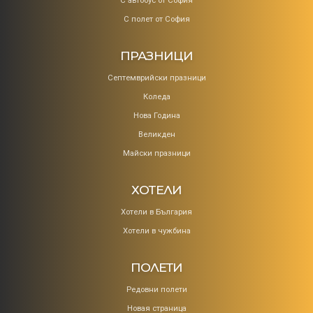
С автобус от София
С полет от София
ПРАЗНИЦИ
Септемврийски празници
Коледa
Нова Година
Великден
Майски празници
ХОТЕЛИ
Хотели в България
Хотели в чужбина
ПОЛЕТИ
Редовни полети
Новая страница