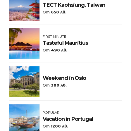
ТЕСТ Kaohsiung, Taiwan
От
650 лв.
FIRST MINUTE
Tasteful Mauritius
От
490 лв.
Weekend in Oslo
От
380 лв.
POPULAR
Vacation in Portugal
От
1200 лв.