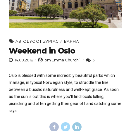
AВТОБУС ОТ БУРГАС И ВАРНА
Weekend in Oslo
14.09.2018
от Emma Churchill
3
Oslo is blessed with some incredibly beautiful parks which
manage, in typical Norwegian style, to straddle the line
between a bucolic naturalness and well-kept grace. As soon
as the sun is out this is where you'll find locals lolling,
picnicking and often getting their gear off and catching some
rays.