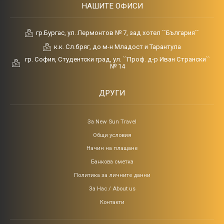
НАШИТЕ ОФИСИ
гр.Бургас, ул. Лермонтов № 7, зад хотел ``България``
к.к. Сл.бряг, до м-н Младост и Тарантула
гр. София, Студентски град, ул. ``Проф. д-р Иван Странски``
№ 14
ДРУГИ
За New Sun Travel
Общи условия
Начин на плащане
Банкова сметка
Политика за личните данни
За Нас / About us
Контакти