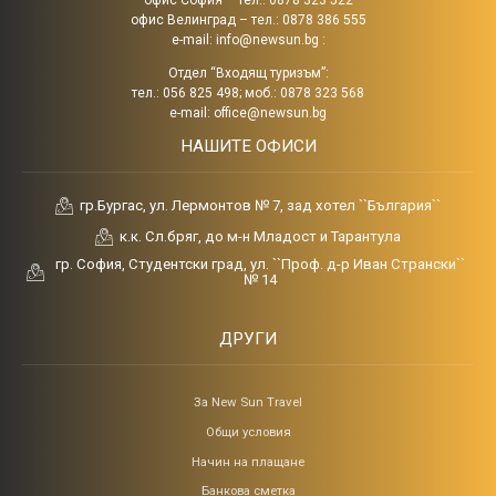
офис София – тел.: 0878 323 522
офис Велинград – тел.: 0878 386 555
e-mail:
info@newsun.bg
:
Отдел “Входящ туризъм”:
тел.: 056 825 498; моб.: 0878 323 568
e-mail:
office@newsun.bg
НАШИТЕ ОФИСИ
гр.Бургас, ул. Лермонтов № 7, зад хотел ``България``
к.к. Сл.бряг, до м-н Младост и Тарантула
гр. София, Студентски град, ул. ``Проф. д-р Иван Странски``
№ 14
ДРУГИ
За New Sun Travel
Общи условия
Начин на плащане
Банкова сметка