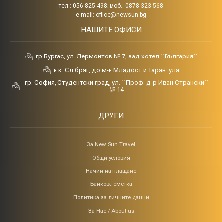
тел.: 056 825 498; моб.: 0878 323 568
e-mail:
office@newsun.bg
НАШИТЕ ОФИСИ
гр.Бургас, ул. Лермонтов № 7, зад хотел ``България``
к.к. Сл.бряг, до м-н Младост и Тарантула
гр. София, Студентски град, ул. ``Проф. д-р Иван Странски``
№ 14
ДРУГИ
За New Sun Travel
Общи условия
Начин на плащане
Банкова сметка
Политика за личните данни
За Нас / About us