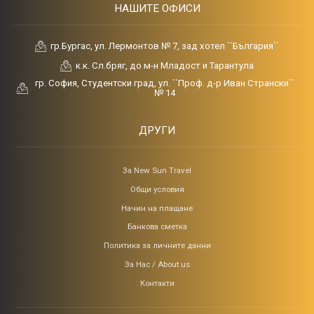
НАШИТЕ ОФИСИ
гр.Бургас, ул. Лермонтов № 7, зад хотел ``България``
к.к. Сл.бряг, до м-н Младост и Тарантула
гр. София, Студентски град, ул. ``Проф. д-р Иван Странски``
№ 14
ДРУГИ
За New Sun Travel
Общи условия
Начин на плащане
Банкова сметка
Политика за личните данни
За Нас / About us
Контакти