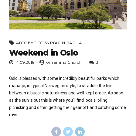
AВТОБУС ОТ БУРГАС И ВАРНА
Weekend in Oslo
14.09.2018
от Emma Churchill
3
Oslo is blessed with some incredibly beautiful parks which
manage, in typical Norwegian style, to straddle the line
between a bucolic naturalness and well-kept grace. As soon
as the sun is out this is where you'll find locals lolling,
picnicking and often getting their gear off and catching some
rays.