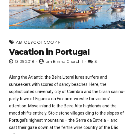
АВТОБУС ОТ СОФИЯ
Vacation in Portugal
13.09.2018
от Emma Churchill
3
Along the Atlantic, the Beira Litoral lures surfers and
sunseekers with scores of sandy beaches. Here, the
sophisticated university city of Coimbra and the brash casino-
party town of Figueira da Foz arm-wrestle for visitors’
attention. Move inland to the Beira Alta highlands and the
mood shifts entirely. Stoic stone villages cling to the slopes of
Portugal’s highest mountains – the Serra da Estrela – and
cast their gaze down at the fertile wine country of the Dão