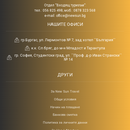
Отдел “Входящ туризъм”:
тел.: 056 825 498; моб.: 0878 323 568
e-mail:
office@newsun.bg
НАШИТЕ ОФИСИ
гр.Бургас, ул. Лермонтов № 7, зад хотел ``България``
к.к. Сл.бряг, до м-н Младост и Тарантула
гр. София, Студентски град, ул. ``Проф. д-р Иван Странски``
№ 14
ДРУГИ
За New Sun Travel
Общи условия
Начин на плащане
Банкова сметка
Политика за личните данни