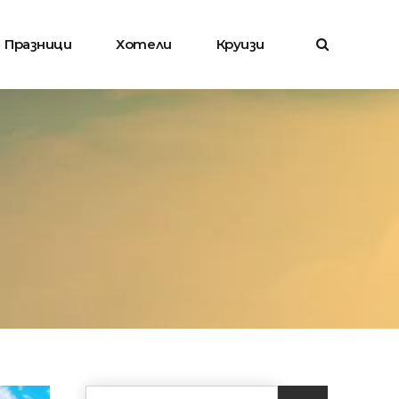
Празници
Хотели
Круизи