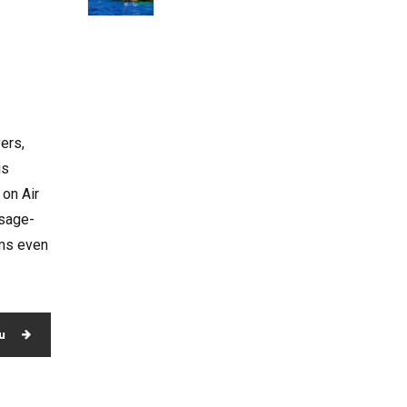
vers,
is
 on Air
usage-
ems even
ш