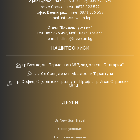
офис Бургас – тел.: 056 814 007; 0883 723 523
офис София – тел.: 0878 323 522
офис Велинград – тел.: 0878 386 555
e-mail:
info@newsun.bg
:
Отдел “Входящ туризъм”:
тел.: 056 825 498; моб.: 0878 323 568
e-mail:
office@newsun.bg
НАШИТЕ ОФИСИ
гр.Бургас, ул. Лермонтов № 7, зад хотел ``България``
к.к. Сл.бряг, до м-н Младост и Тарантула
гр. София, Студентски град, ул. ``Проф. д-р Иван Странски``
№ 14
ДРУГИ
За New Sun Travel
Общи условия
Начин на плащане