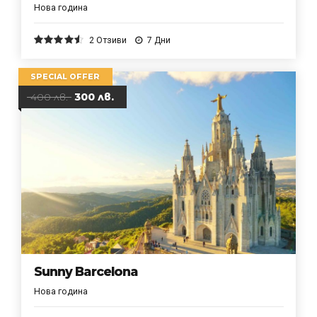
Нова година
4.5
от 5
2 Отзиви
7 Дни
SPECIAL OFFER
400 лв.
300 лв.
Sunny Barcelona
Нова година