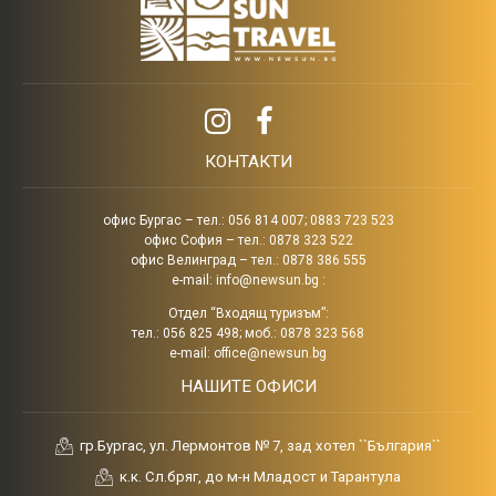
КОНТАКТИ
офис Бургас – тел.: 056 814 007; 0883 723 523
офис София – тел.: 0878 323 522
офис Велинград – тел.: 0878 386 555
e-mail:
info@newsun.bg
:
Отдел “Входящ туризъм”:
тел.: 056 825 498; моб.: 0878 323 568
e-mail:
office@newsun.bg
НАШИТЕ ОФИСИ
гр.Бургас, ул. Лермонтов № 7, зад хотел ``България``
к.к. Сл.бряг, до м-н Младост и Тарантула