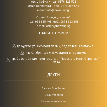
офис София – тел.: 0878 323 522
офис Велинград – тел.: 0878 386 555
e-mail:
info@newsun.bg
:
Отдел “Входящ туризъм”:
тел.: 056 825 498; моб.: 0878 323 568
e-mail:
office@newsun.bg
НАШИТЕ ОФИСИ
гр.Бургас, ул. Лермонтов № 7, зад хотел ``България``
к.к. Сл.бряг, до м-н Младост и Тарантула
гр. София, Студентски град, ул. ``Проф. д-р Иван Странски``
№ 14
ДРУГИ
За New Sun Travel
Общи условия
Начин на плащане