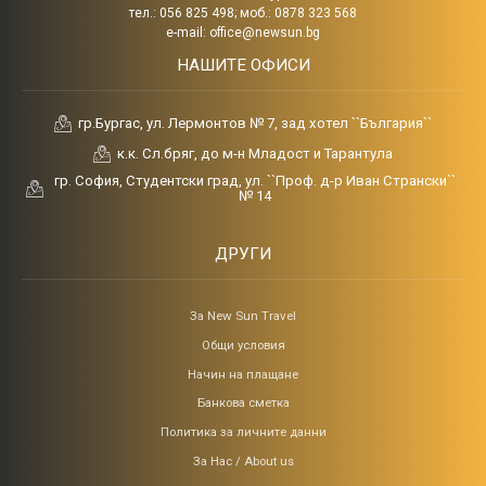
тел.: 056 825 498; моб.: 0878 323 568
e-mail:
office@newsun.bg
НАШИТЕ ОФИСИ
гр.Бургас, ул. Лермонтов № 7, зад хотел ``България``
к.к. Сл.бряг, до м-н Младост и Тарантула
гр. София, Студентски град, ул. ``Проф. д-р Иван Странски``
№ 14
ДРУГИ
За New Sun Travel
Общи условия
Начин на плащане
Банкова сметка
Политика за личните данни
За Нас / About us